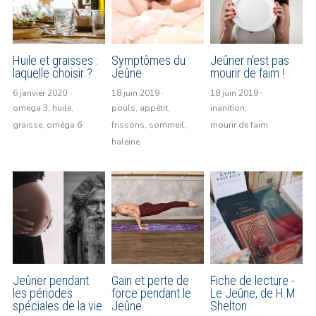
Huile et graisses :
Symptômes du
Jeûner n'est pas
laquelle choisir ?
Jeûne
mourir de faim !
6 janvier 2020
·
18 juin 2019
·
18 juin 2019
·
omega 3,
huile,
pouls,
appétit,
inanition,
graisse,
oméga 6
frissons,
sommeil,
mourir de faim
haleine
Jeûner pendant
Gain et perte de
Fiche de lecture -
les périodes
force pendant le
Le Jeûne, de H.M
spéciales de la vie
Jeûne
Shelton