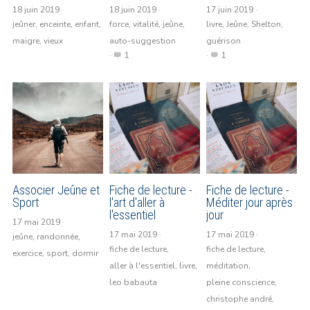
18 juin 2019
·
18 juin 2019
·
17 juin 2019
·
jeûner,
enceinte,
enfant,
force,
vitalité,
jeûne,
livre,
Jeûne,
Shelton,
maigre,
vieux
auto-suggestion
guérison
·
1
·
1
Associer Jeûne et
Fiche de lecture -
Fiche de lecture -
Sport
l'art d'aller à
Méditer jour après
l'essentiel
jour
17 mai 2019
·
17 mai 2019
·
17 mai 2019
·
jeûne,
randonnée,
fiche de lecture,
fiche de lecture,
exercice,
sport,
dormir
aller à l'essentiel,
livre,
méditation,
leo babauta
pleine conscience,
christophe andré,