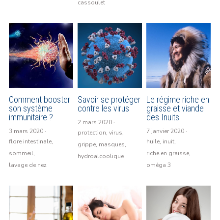
cassoulet
Comment booster
Savoir se protéger
Le régime riche en
son système
contre les virus
graisse et viande
immunitaire ?
des Inuits
2 mars 2020
·
3 mars 2020
·
7 janvier 2020
·
protection,
virus,
flore intestinale,
huile,
inuit,
grippe,
masques,
sommeil,
riche en graisse,
hydroalcoolique
lavage de nez
oméga 3