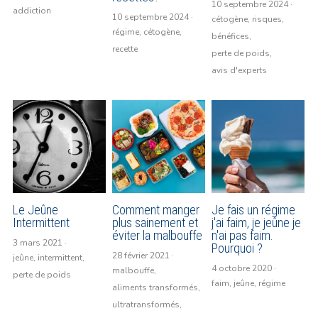
10 septembre 2024
·
addiction
10 septembre 2024
·
cétogène,
risques,
Bibliographie
régime,
cétogène,
bénéfices,
recette
perte de poids,
Les supers aliments
avis d'experts
Le Blog
Facebook
Le Blog
Le Jeûne
Comment manger
Je fais un régime
Intermittent
plus sainement et
j'ai faim, je jeûne je
POWERED BY
éviter la malbouffe
n'ai pas faim.
3 mars 2021
·
Pourquoi ?
28 février 2021
·
jeûne,
intermittent,
4 octobre 2020
·
malbouffe,
perte de poids
faim,
jeûne,
régime
aliments transformés,
ultratransformés,