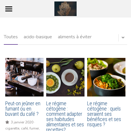
Accueil
Pourquoi Jeûner ?
Toutes
acido-basique
aliments à éviter
Les différentes étapes du jeûne
Le jeûne de 7 jours pas à pas
La préparation
Le Jeûne
Les effets du Jeûne
Peut-on jeûner en
Le régime
Le régime
fumant ou en
cétogène :
cétogène : quels
buvant du café ?
comment adapter
seraient ses
La reprise
ses habitudes
bénéfices et ses
3 janvier 2020
·
alimentaires et ses
risques ?
cigarette,
café,
fumer,
Les bienfaits du jeûne
recettes?