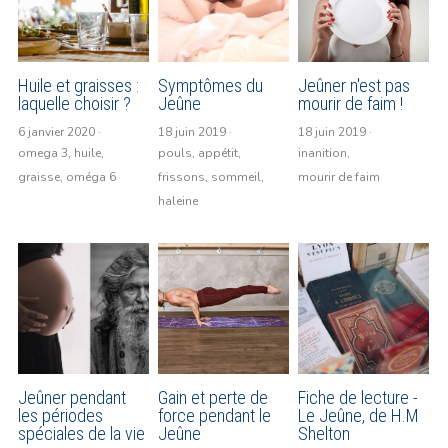
Huile et graisses :
Symptômes du
Jeûner n'est pas
laquelle choisir ?
Jeûne
mourir de faim !
6 janvier 2020
·
18 juin 2019
·
18 juin 2019
·
omega 3,
huile,
pouls,
appétit,
inanition,
graisse,
oméga 6
frissons,
sommeil,
mourir de faim
haleine
Jeûner pendant
Gain et perte de
Fiche de lecture -
les périodes
force pendant le
Le Jeûne, de H.M
spéciales de la vie
Jeûne
Shelton