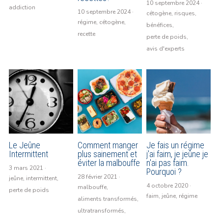
10 septembre 2024
·
addiction
10 septembre 2024
·
cétogène,
risques,
Bibliographie
régime,
cétogène,
bénéfices,
recette
perte de poids,
Les supers aliments
avis d'experts
Le Blog
Facebook
Le Blog
Le Jeûne
Comment manger
Je fais un régime
Intermittent
plus sainement et
j'ai faim, je jeûne je
POWERED BY
éviter la malbouffe
n'ai pas faim.
3 mars 2021
·
Pourquoi ?
28 février 2021
·
jeûne,
intermittent,
4 octobre 2020
·
malbouffe,
perte de poids
faim,
jeûne,
régime
aliments transformés,
ultratransformés,