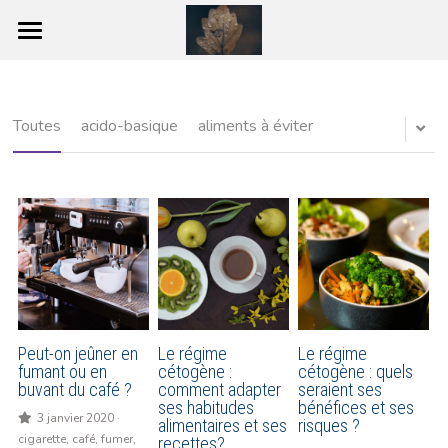
Accueil
Pourquoi Jeûner ?
Toutes
acido-basique
aliments à éviter
Les différentes étapes du jeûne
Le jeûne de 7 jours pas à pas
La préparation
Le Jeûne
Les effets du Jeûne
Peut-on jeûner en
Le régime
Le régime
fumant ou en
cétogène :
cétogène : quels
buvant du café ?
comment adapter
seraient ses
La reprise
ses habitudes
bénéfices et ses
3 janvier 2020
·
alimentaires et ses
risques ?
cigarette,
café,
fumer,
Les bienfaits du jeûne
recettes?