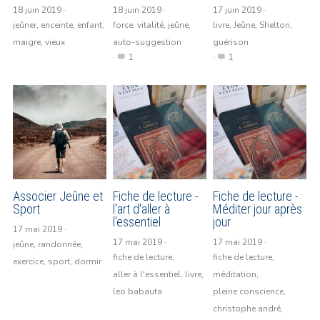
18 juin 2019
·
18 juin 2019
·
17 juin 2019
·
jeûner,
enceinte,
enfant,
force,
vitalité,
jeûne,
livre,
Jeûne,
Shelton,
maigre,
vieux
auto-suggestion
guérison
·
1
·
1
Associer Jeûne et
Fiche de lecture -
Fiche de lecture -
Sport
l'art d'aller à
Méditer jour après
l'essentiel
jour
17 mai 2019
·
17 mai 2019
·
17 mai 2019
·
jeûne,
randonnée,
fiche de lecture,
fiche de lecture,
exercice,
sport,
dormir
aller à l'essentiel,
livre,
méditation,
leo babauta
pleine conscience,
christophe andré,