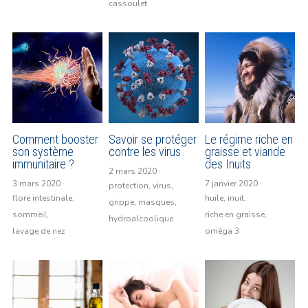
cassoulet
Comment booster
Savoir se protéger
Le régime riche en
son système
contre les virus
graisse et viande
immunitaire ?
des Inuits
2 mars 2020
·
3 mars 2020
·
7 janvier 2020
·
protection,
virus,
flore intestinale,
huile,
inuit,
grippe,
masques,
sommeil,
riche en graisse,
hydroalcoolique
lavage de nez
oméga 3