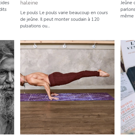
haleine
cides
Jeûne 
dits
parlons
Le pouls Le pouls varie beaucoup en cours
même a
de jeûne. Il peut monter soudain à 120
pulsations ou...