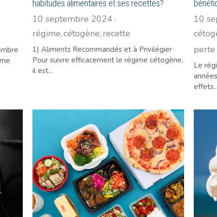
habitudes alimentaires et ses recettes?
bénéfi
10 septembre 2024
·
10 s
régime,
cétogène,
recette
cétog
perte
1) Aliments Recommandés et à Privilégier
nombre
Pour suivre efficacement le régime cétogène,
mme
Le rég
il est...
années
effets..