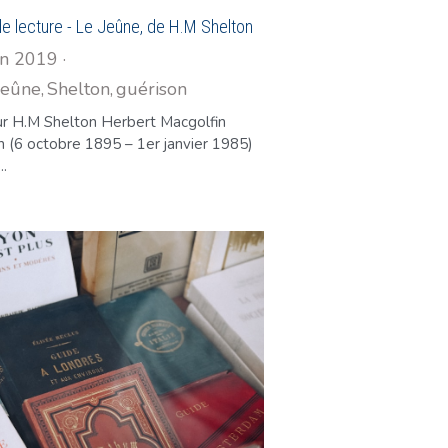
de lecture - Le Jeûne, de H.M Shelton
in 2019
·
Jeûne,
Shelton,
guérison
·
1
ur H.M Shelton Herbert Macgolfin
n (6 octobre 1895 – 1er janvier 1985)
..