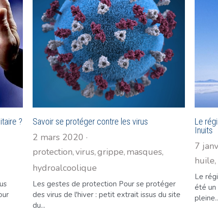
taire ?
Savoir se protéger contre les virus
Le rég
Inuits
2 mars 2020
·
7 jan
protection,
virus,
grippe,
masques,
huile,
hydroalcoolique
Le régi
ous
Les gestes de protection Pour se protéger
été un
our
des virus de l'hiver : petit extrait issus du site
pleine..
du...