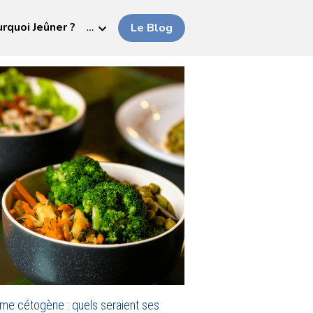
rquoi Jeûner ?
…
Le Blog
ime cétogène : quels seraient ses