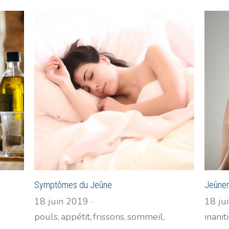
Symptômes du Jeûne
Jeûner 
18 juin 2019
·
18 ju
pouls,
appétit,
frissons,
sommeil,
inanit