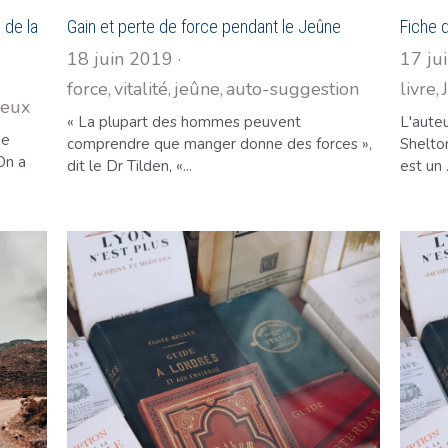
 de la
Gain et perte de force pendant le Jeûne
Fiche 
18 juin 2019
·
17 ju
force,
vitalité,
jeûne,
auto-suggestion
·
livre,
ieux
1
L'aute
de
Shelto
« La plupart des hommes peuvent
On a
est un .
comprendre que manger donne des forces »,
dit le Dr Tilden, «...