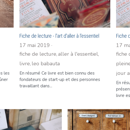
Fiche de lecture - l'art d'aller à l'essentiel
Fiche d
17 mai 2019
·
17 ma
fiche de lecture,
aller à l'essentiel,
fiche 
livre,
leo babauta
pleine
jour a
es les
En résumé Ce livre est bien connu des
ûner
fondateurs de start-up et des personnes
En rés
travaillant dans...
présent
livre es