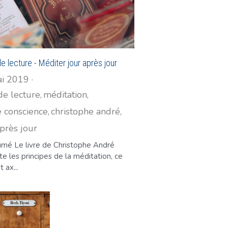
e lecture - Méditer jour après jour
i 2019
·
de lecture,
méditation,
 conscience,
christophe andré,
près jour
umé Le livre de Christophe André
e les principes de la méditation, ce
t ax...