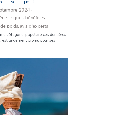
ces et ses risques ?
eptembre 2024
·
ène,
risques,
bénéfices,
 de poids,
avis d'experts
ime cétogène, populaire ces dernières
, est largement promu pour ses
.