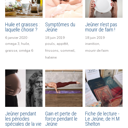
Huile et graisses :
Symptômes du
Jeûner n'est pas
laquelle choisir ?
Jeûne
mourir de faim !
6 janvier 2020
·
18 juin 2019
·
18 juin 2019
·
omega 3,
huile,
pouls,
appétit,
inanition,
graisse,
oméga 6
frissons,
sommeil,
mourir de faim
haleine
Jeûner pendant
Gain et perte de
Fiche de lecture -
les périodes
force pendant le
Le Jeûne, de H.M
spéciales de la vie
Jeûne
Shelton