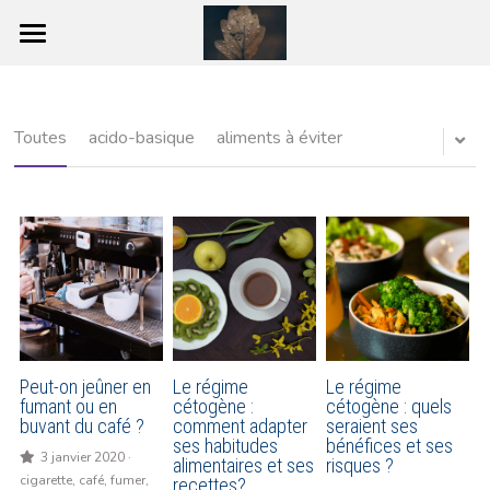
Accueil
Pourquoi Jeûner ?
Toutes
acido-basique
aliments à éviter
Les différentes étapes du jeûne
Le jeûne de 7 jours pas à pas
La préparation
Le Jeûne
Les effets du Jeûne
Peut-on jeûner en
Le régime
Le régime
fumant ou en
cétogène :
cétogène : quels
buvant du café ?
comment adapter
seraient ses
La reprise
ses habitudes
bénéfices et ses
3 janvier 2020
·
alimentaires et ses
risques ?
cigarette,
café,
fumer,
Les bienfaits du jeûne
recettes?