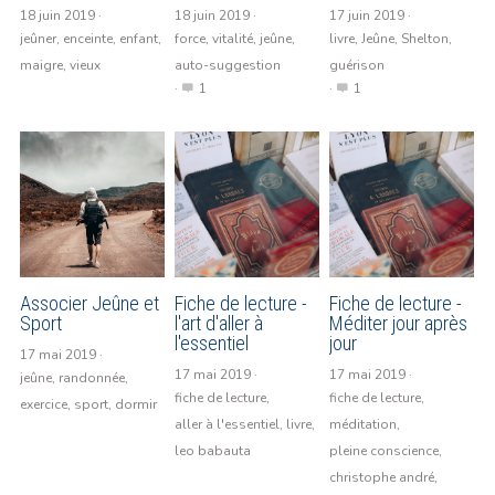
18 juin 2019
·
18 juin 2019
·
17 juin 2019
·
jeûner,
enceinte,
enfant,
force,
vitalité,
jeûne,
livre,
Jeûne,
Shelton,
maigre,
vieux
auto-suggestion
guérison
·
1
·
1
Associer Jeûne et
Fiche de lecture -
Fiche de lecture -
Sport
l'art d'aller à
Méditer jour après
l'essentiel
jour
17 mai 2019
·
17 mai 2019
·
17 mai 2019
·
jeûne,
randonnée,
fiche de lecture,
fiche de lecture,
exercice,
sport,
dormir
aller à l'essentiel,
livre,
méditation,
leo babauta
pleine conscience,
christophe andré,