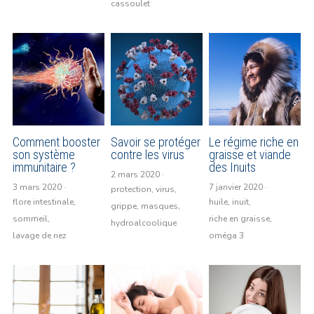
cassoulet
Comment booster
Savoir se protéger
Le régime riche en
son système
contre les virus
graisse et viande
immunitaire ?
des Inuits
2 mars 2020
·
3 mars 2020
·
7 janvier 2020
·
protection,
virus,
flore intestinale,
huile,
inuit,
grippe,
masques,
sommeil,
riche en graisse,
hydroalcoolique
lavage de nez
oméga 3