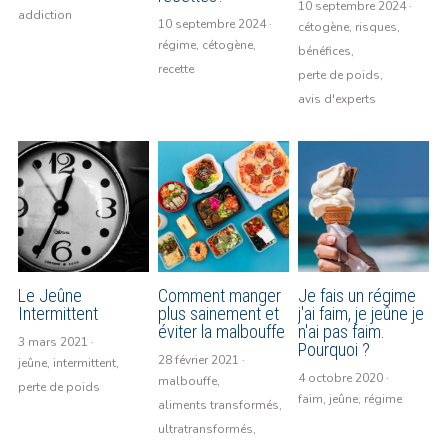
10 septembre 2024
·
addiction
10 septembre 2024
·
cétogène,
risques,
Bibliographie
régime,
cétogène,
bénéfices,
recette
perte de poids,
Les supers aliments
avis d'experts
Le Blog
Facebook
Le Blog
Le Jeûne
Comment manger
Je fais un régime
Intermittent
plus sainement et
j'ai faim, je jeûne je
POWERED BY
éviter la malbouffe
n'ai pas faim.
3 mars 2021
·
Pourquoi ?
28 février 2021
·
jeûne,
intermittent,
4 octobre 2020
·
malbouffe,
perte de poids
faim,
jeûne,
régime
aliments transformés,
ultratransformés,