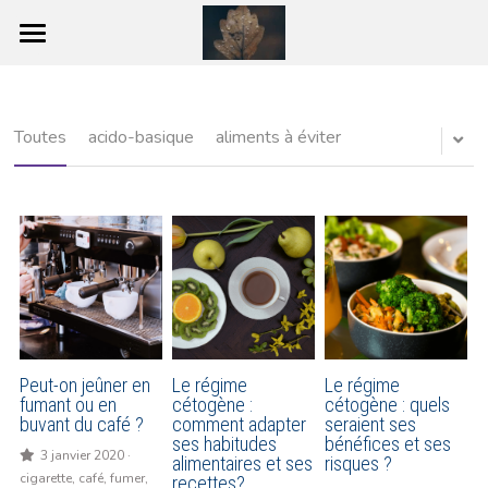
Accueil
Pourquoi Jeûner ?
Toutes
acido-basique
aliments à éviter
Les différentes étapes du jeûne
Le jeûne de 7 jours pas à pas
La préparation
Le Jeûne
Les effets du Jeûne
Peut-on jeûner en
Le régime
Le régime
fumant ou en
cétogène :
cétogène : quels
buvant du café ?
comment adapter
seraient ses
La reprise
ses habitudes
bénéfices et ses
3 janvier 2020
·
alimentaires et ses
risques ?
cigarette,
café,
fumer,
Les bienfaits du jeûne
recettes?