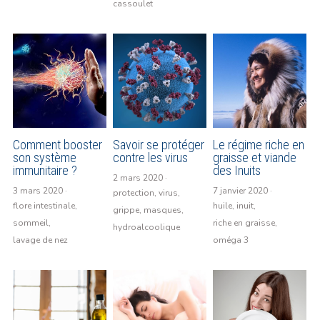
cassoulet
Comment booster
Savoir se protéger
Le régime riche en
son système
contre les virus
graisse et viande
immunitaire ?
des Inuits
2 mars 2020
·
3 mars 2020
·
7 janvier 2020
·
protection,
virus,
flore intestinale,
huile,
inuit,
grippe,
masques,
sommeil,
riche en graisse,
hydroalcoolique
lavage de nez
oméga 3