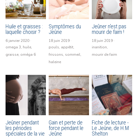
Huile et graisses :
Symptômes du
Jeûner n'est pas
laquelle choisir ?
Jeûne
mourir de faim !
6 janvier 2020
·
18 juin 2019
·
18 juin 2019
·
omega 3,
huile,
pouls,
appétit,
inanition,
graisse,
oméga 6
frissons,
sommeil,
mourir de faim
haleine
Jeûner pendant
Gain et perte de
Fiche de lecture -
les périodes
force pendant le
Le Jeûne, de H.M
spéciales de la vie
Jeûne
Shelton