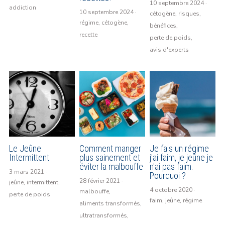
10 septembre 2024
·
addiction
10 septembre 2024
·
cétogène,
risques,
Bibliographie
régime,
cétogène,
bénéfices,
recette
perte de poids,
Les supers aliments
avis d'experts
Le Blog
Facebook
Le Blog
Le Jeûne
Comment manger
Je fais un régime
Intermittent
plus sainement et
j'ai faim, je jeûne je
POWERED BY
éviter la malbouffe
n'ai pas faim.
3 mars 2021
·
Pourquoi ?
28 février 2021
·
jeûne,
intermittent,
4 octobre 2020
·
malbouffe,
perte de poids
faim,
jeûne,
régime
aliments transformés,
ultratransformés,