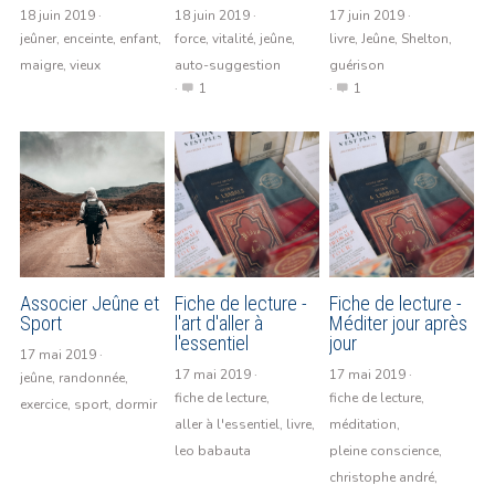
18 juin 2019
·
18 juin 2019
·
17 juin 2019
·
jeûner,
enceinte,
enfant,
force,
vitalité,
jeûne,
livre,
Jeûne,
Shelton,
maigre,
vieux
auto-suggestion
guérison
·
1
·
1
Associer Jeûne et
Fiche de lecture -
Fiche de lecture -
Sport
l'art d'aller à
Méditer jour après
l'essentiel
jour
17 mai 2019
·
17 mai 2019
·
17 mai 2019
·
jeûne,
randonnée,
fiche de lecture,
fiche de lecture,
exercice,
sport,
dormir
aller à l'essentiel,
livre,
méditation,
leo babauta
pleine conscience,
christophe andré,