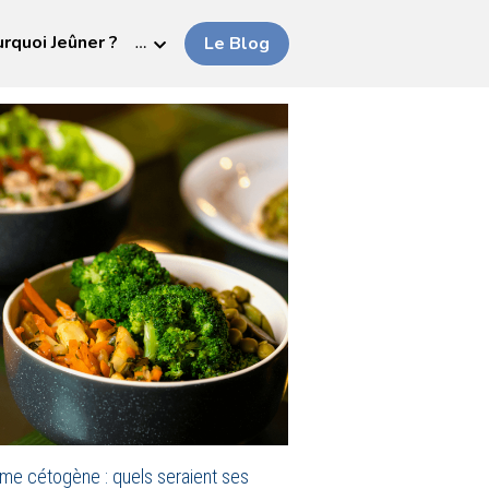
rquoi Jeûner ?
…
Le Blog
ime cétogène : quels seraient ses