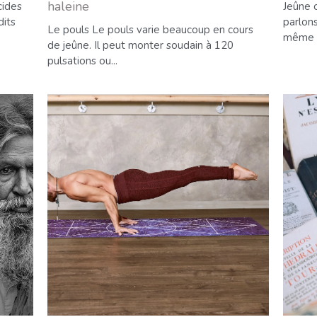
haleine
cides
Jeûne 
dits
parlons
Le pouls Le pouls varie beaucoup en cours
même a
de jeûne. Il peut monter soudain à 120
pulsations ou...