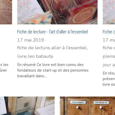
Fiche de lecture - l'art d'aller à l'essentiel
Fiche d
17 mai 2019
·
17 ma
fiche de lecture,
aller à l'essentiel,
fiche 
livre,
leo babauta
pleine
jour a
es les
En résumé Ce livre est bien connu des
ûner
fondateurs de start-up et des personnes
En rés
travaillant dans...
présent
livre es