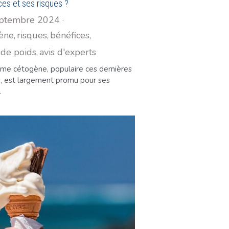
ces et ses risques ?
eptembre 2024
·
ène,
risques,
bénéfices,
 de poids,
avis d'experts
ime cétogène, populaire ces dernières
, est largement promu pour ses
.