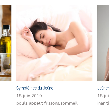
Symptômes du Jeûne
Jeûner 
18 juin 2019
·
18 ju
pouls,
appétit,
frissons,
sommeil,
inanit