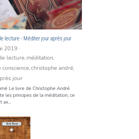
e lecture - Méditer jour après jour
i 2019
·
de lecture,
méditation,
 conscience,
christophe andré,
près jour
umé Le livre de Christophe André
e les principes de la méditation, ce
t ax...