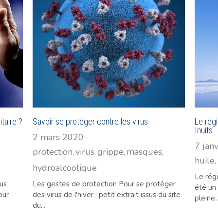
taire ?
Savoir se protéger contre les virus
Le rég
Inuits
2 mars 2020
·
7 jan
protection,
virus,
grippe,
masques,
huile,
hydroalcoolique
Le régi
ous
Les gestes de protection Pour se protéger
été un
our
des virus de l'hiver : petit extrait issus du site
pleine..
du...