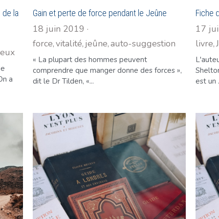
 de la
Gain et perte de force pendant le Jeûne
Fiche 
18 juin 2019
·
17 ju
force,
vitalité,
jeûne,
auto-suggestion
·
livre,
ieux
1
L'aute
de
Shelto
« La plupart des hommes peuvent
On a
est un .
comprendre que manger donne des forces »,
dit le Dr Tilden, «...