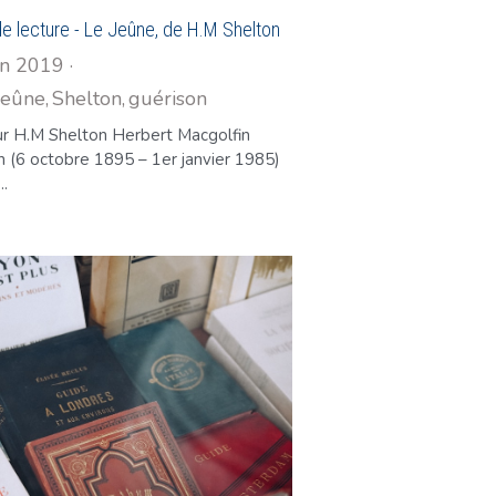
de lecture - Le Jeûne, de H.M Shelton
in 2019
·
Jeûne,
Shelton,
guérison
·
1
ur H.M Shelton Herbert Macgolfin
n (6 octobre 1895 – 1er janvier 1985)
..