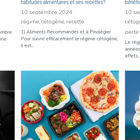
habitudes alimentaires et ses recettes?
bénéfi
10 septembre 2024
·
10 s
régime,
cétogène,
recette
cétog
perte
1) Aliments Recommandés et à Privilégier
nombre
Pour suivre efficacement le régime cétogène,
mme
Le rég
il est...
années
effets..